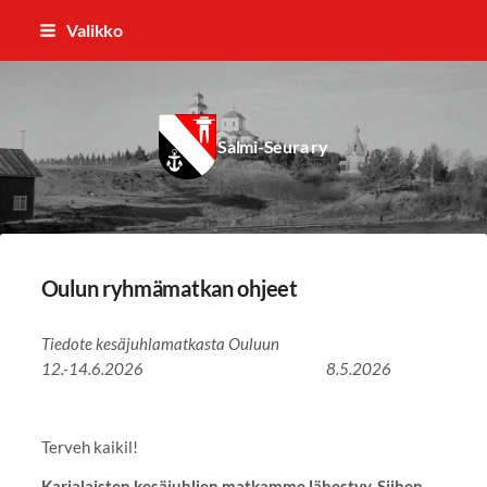
Siirry
Valikko
sivun
sisältöön
Salmi-Seura ry
Oulun ryhmämatkan ohjeet
Tiedote kesäjuhlamatkasta Ouluun
12.-14.6.2026 8.5.2026
Terveh kaikil!
Karjalaisten kesäjuhlien matkamme lähestyy. Siihen