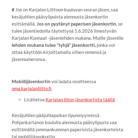
#
Jos on Karjalan Liittoon kuuluvan seuran jäsen, saa
kesäjuhlien pääsylipuista alennusta jäsenkortin
esittämällä.
Jos on pyytänyt paperisen jäsenkortin
, se
tulee jäsentiedoilla täytettynä 5.6.2026 ilmestyvän
Karjalan Kunnaat -jäsenlehden mukana. Muille jäsenille
lehden mukana tulee ”tyhjä” jäsenkortti,
jonka voi
ottaa käyttöön kirjoittamalla siihen nimensä ja
jäsennumeronsa.
Mobiilijäsenkortin
voi ladata osoitteessa
oma.karjalanliitto.fi
.
Lisätietoa
Karjalan liiton jäsenkortista täällä
Kesäjuhlien pääjuhlapaikan lipunmyynnissä
Pohjankartanon koululla alennusta pääsylipusta saa
esittämällä jommankumman paperisista jäsenkorteista
tai mobiilijäsenkortin.