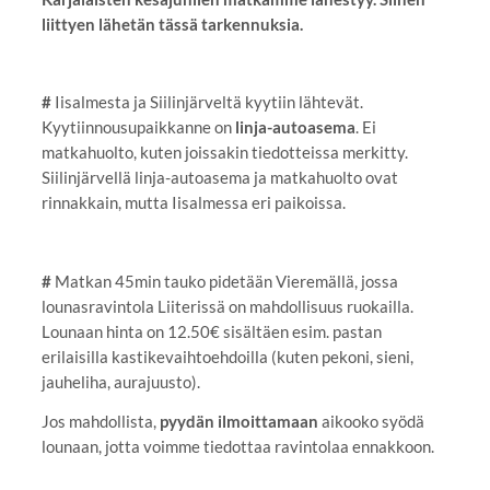
liittyen lähetän tässä tarkennuksia.
#
Iisalmesta ja Siilinjärveltä kyytiin lähtevät.
Kyytiinnousupaikkanne on
linja-autoasema
. Ei
matkahuolto, kuten joissakin tiedotteissa merkitty.
Siilinjärvellä linja-autoasema ja matkahuolto ovat
rinnakkain, mutta Iisalmessa eri paikoissa.
#
Matkan 45min tauko pidetään Vieremällä, jossa
lounasravintola Liiterissä on mahdollisuus ruokailla.
Lounaan hinta on 12.50€ sisältäen esim. pastan
erilaisilla kastikevaihtoehdoilla (kuten pekoni, sieni,
jauheliha, aurajuusto).
Jos mahdollista,
pyydän ilmoittamaan
aikooko syödä
lounaan, jotta voimme tiedottaa ravintolaa ennakkoon.