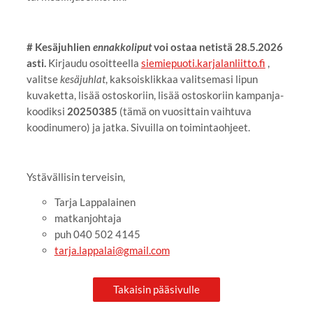
# Kesäjuhlien
ennakkoliput
voi ostaa netistä 28.5.2026
asti.
Kirjaudu osoitteella
siemiepuoti.karjalanliitto.fi
,
valitse
kesäjuhlat
, kaksoisklikkaa valitsemasi lipun
kuvaketta, lisää ostoskoriin, lisää ostoskoriin kampanja-
koodiksi
20250385
(tämä on vuosittain vaihtuva
koodinumero) ja jatka. Sivuilla on toimintaohjeet.
Ystävällisin terveisin,
Tarja Lappalainen
matkanjohtaja
puh 040 502 4145
tarja.lappalai@gmail.com
Takaisin pääsivulle