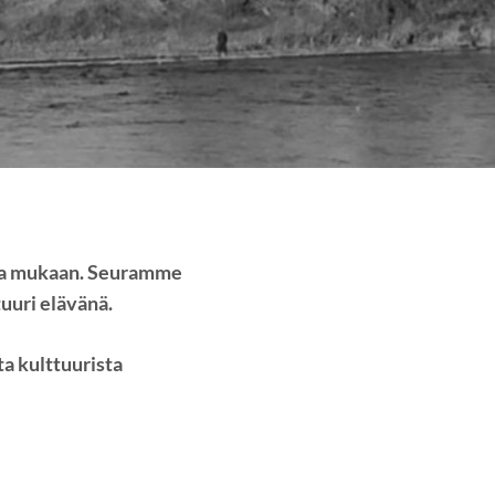
ulla mukaan. Seuramme
tuuri elävänä.
ta kulttuurista