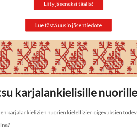
Liity jäseneksi täällä!
Lue tästä uusin jäsentiedote
u karjalankielisille nuorill
h karjalankielizien nuorien kielellizien oigevuksien tode
ine?