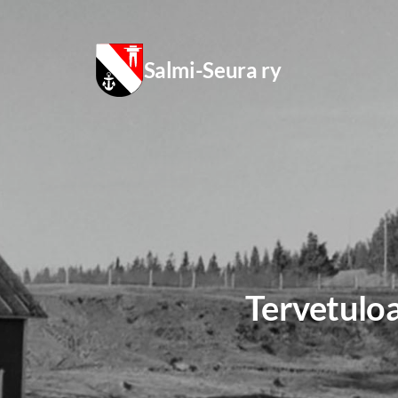
Siirry
sivun
Salmi-Seura ry
sisältöön
Tervetuloa