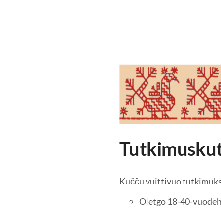
Tutkimuskuts
Kučču vuittivuo tutkimukse
Oletgo 18-40-vuodeh