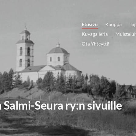
Etusivu
Kauppa
Ta
Kuvagalleria
Muistelui
Ota Yhteyttä
 Salmi-Seura ry:n sivuille