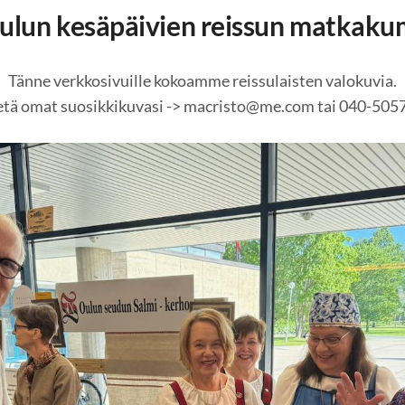
 Oulun kesäpäivien reissun matkak
Tänne verkkosivuille kokoamme reissulaisten valokuvia.
etä omat suosikkikuvasi -> macristo@me.com tai 040-505