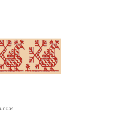
e
vundas