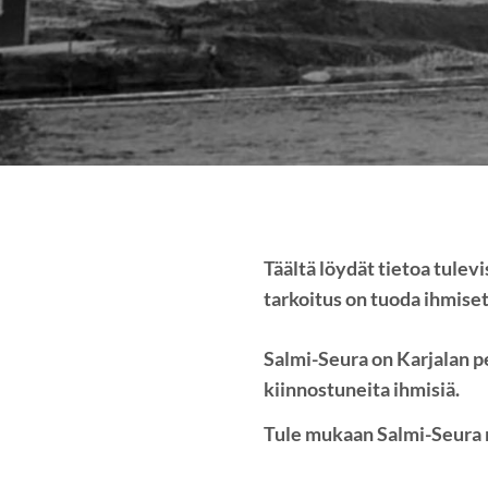
Täältä löydät tietoa tule
tarkoitus on tuoda ihmiset
Salmi-Seura on Karjalan pe
kiinnostuneita ihmisiä.
Tule mukaan Salmi-Seura 