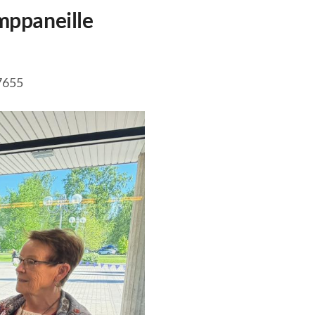
umppaneille
7655