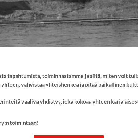
vista tapahtumista, toiminnastamme ja siitä, miten voit t
 yhteen, vahvistaa yhteishenkeä ja pitää paikallinen kult
rinteitä vaaliva yhdistys, joka kokoaa yhteen karjalaises
ry:n toimintaan!