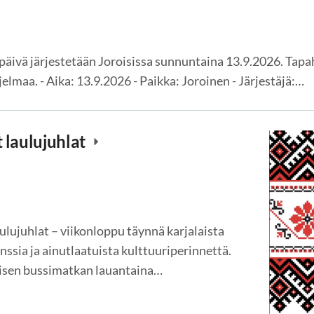
päivä järjestetään Joroisissa sunnuntaina 13.9.2026. Tapa
jelmaa. - Aika: 13.9.2026 - Paikka: Joroinen - Järjestäjä:…
 laulujuhlat
ulujuhlat – viikonloppu täynnä karjalaista
anssia ja ainutlaatuista kulttuuriperinnettä.
eisen bussimatkan lauantaina…