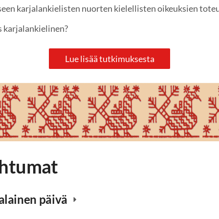
een karjalankielisten nuorten kielellisten oikeuksien tote
 karjalankielinen?
Lue lisää tutkimuksesta
ahtumat
alainen päivä