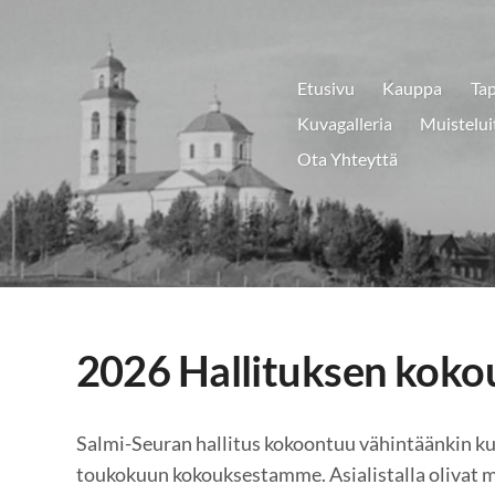
Etusivu
Kauppa
Ta
Kuvagalleria
Muistelui
Ota Yhteyttä
2026 Hallituksen koko
Salmi-Seuran hallitus kokoontuu vähintäänkin ku
toukokuun kokouksestamme. Asialistalla olivat 