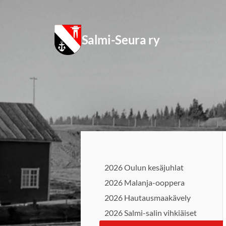
Siirry
sivun
Salmi-Seura ry
sisältöön
2026 Oulun kesäjuhlat
2026 Malanja-ooppera
2026 Hautausmaakävely
2026 Salmi-salin vihkiäiset