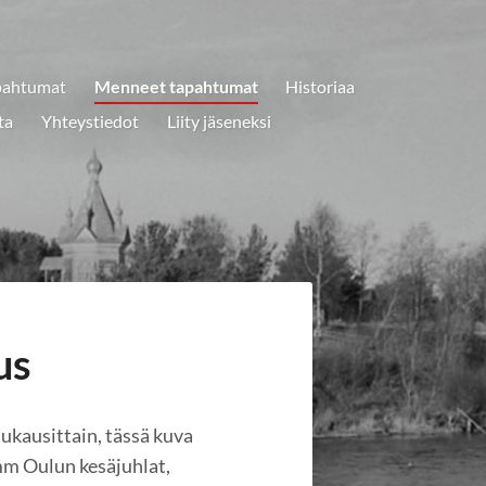
pahtumat
Menneet tapahtumat
Historiaa
ta
Yhteystiedot
Liity jäseneksi
us
ukausittain, tässä kuva
mm Oulun kesäjuhlat,