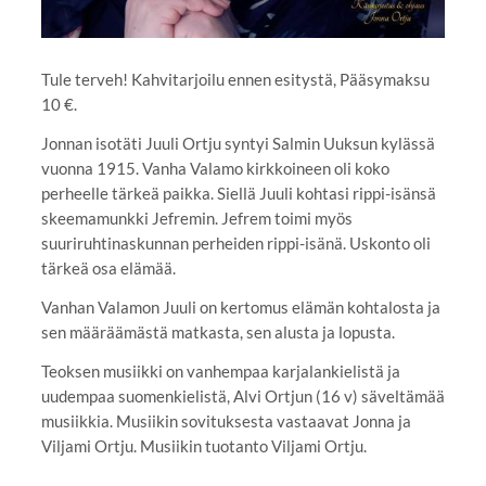
Tule terveh! Kahvitarjoilu ennen esitystä, Pääsymaksu
10 €.
Jonnan isotäti Juuli Ortju syntyi Salmin Uuksun kylässä
vuonna 1915. Vanha Valamo kirkkoineen oli koko
perheelle tärkeä paikka. Siellä Juuli kohtasi rippi-isänsä
skeemamunkki Jefremin. Jefrem toimi myös
suuriruhtinaskunnan perheiden rippi-isänä. Uskonto oli
tärkeä osa elämää.
Vanhan Valamon Juuli on kertomus elämän kohtalosta ja
sen määräämästä matkasta, sen alusta ja lopusta.
Teoksen musiikki on vanhempaa karjalankielistä ja
uudempaa suomenkielistä, Alvi Ortjun (16 v) säveltämää
musiikkia. Musiikin sovituksesta vastaavat Jonna ja
Viljami Ortju. Musiikin tuotanto Viljami Ortju.