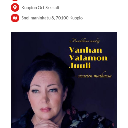
Kuopion Ort Srk sali
Snellmaninkatu 8, 70100 Kuopio