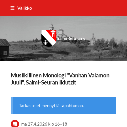
Siirry
Valikko
sivun
sisältöön
Salmi-Seura ry
Musiikillinen Monologi "Vanhan Valamon
Juuli", Salmi-Seuran Ildutzit
Tarkastelet mennyttä tapahtumaa.
ma 27.4.2026
klo 16
–
18